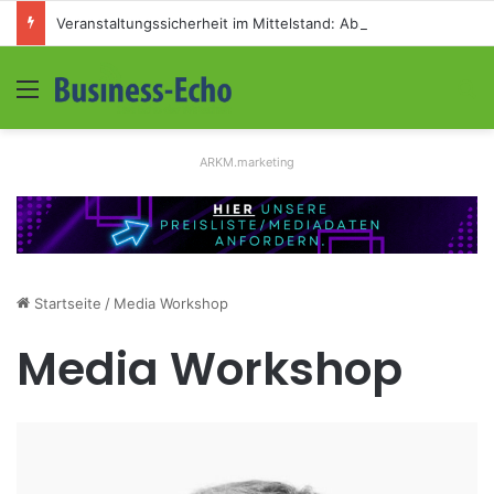
Veranstaltungssicherheit im Mittelstand: Absperrkonzepte für temporäre Außengelände
Menü
S
ARKM.marketing
Startseite
/
Media Workshop
Media Workshop