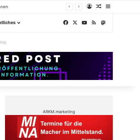
Anmelden
Zufälliger Artike
Sidebar
gelände
Facebook
X
YouTube
RSS
Mastodon
tliches
ting
ARKM.marketing