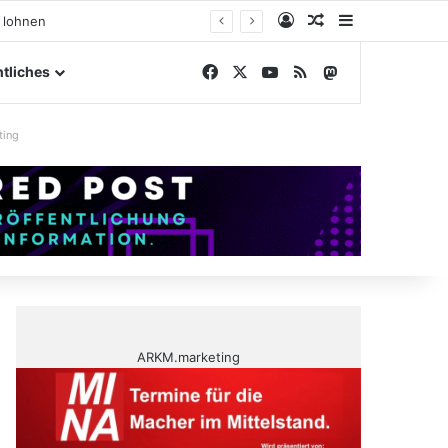
Anmelden
Zufälliger Artike
Sidebar
ßengelände
Facebook
X
YouTube
RSS
Mastodon
tliches
ting
ARKM.marketing