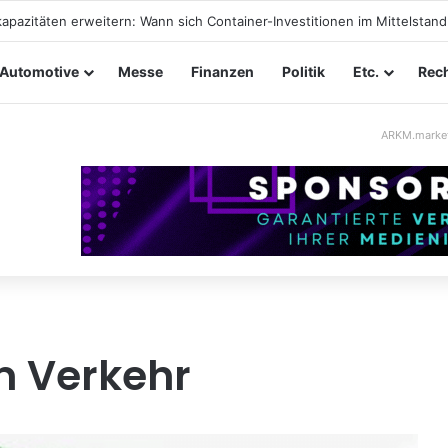
taltungssicherheit im Mittelstand: Absperrkonzepte für temporäre Au
Automotive
Messe
Finanzen
Politik
Etc.
Rech
ARKM.marke
m Verkehr