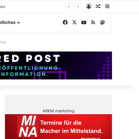
Anmelden
Zufälliger Artike
Sidebar
elände
Facebook
X
YouTube
RSS
Mastodon
tliches
ting
ARKM.marketing