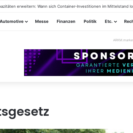
ltungssicherheit im Mittelstand: Absperrkonzepte für temporäre Auße
Automotive
Messe
Finanzen
Politik
Etc.
Rech
ARKM.marke
tsgesetz