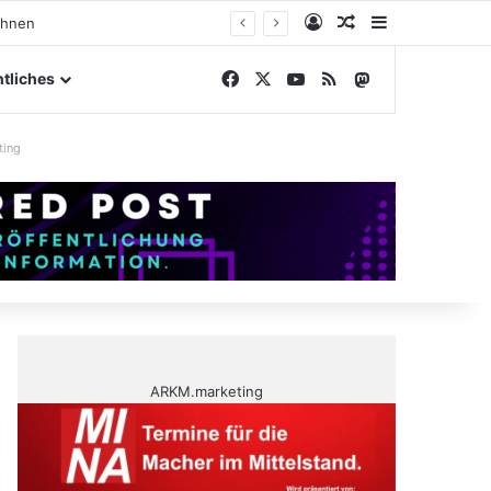
Anmelden
Zufälliger Artike
Sidebar
ngelände
Facebook
X
YouTube
RSS
Mastodon
tliches
ting
ARKM.marketing