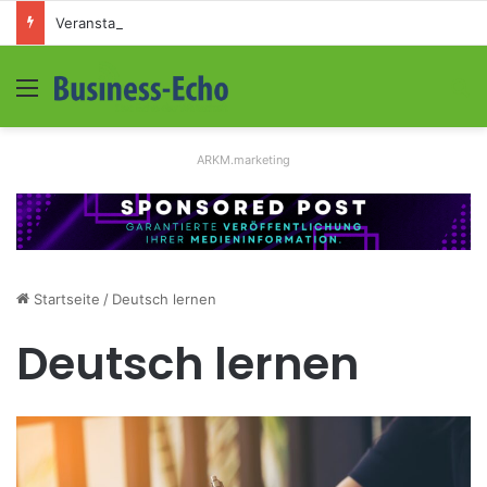
Veranstaltungssicherheit im Mittelstand: Absperrkonzepte für temporäre Außengelände
Menü
S
ARKM.marketing
Startseite
/
Deutsch lernen
Deutsch lernen