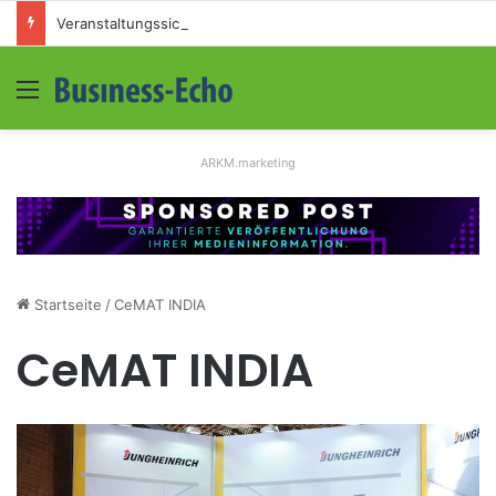
Veranstaltungssicherheit im Mittelstand: Absperrkonzepte für temporäre Außengelände
Menü
S
ARKM.marketing
Startseite
/
CeMAT INDIA
CeMAT INDIA