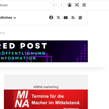
Anmelden
Zufälliger Artike
Sidebar
ohnen
Facebook
X
YouTube
RSS
Mastodon
tliches
ting
ARKM.marketing