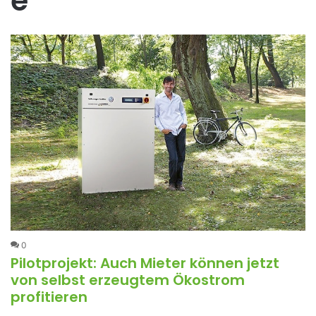
e
0
Pilotprojekt: Auch Mieter können jetzt
von selbst erzeugtem Ökostrom
profitieren