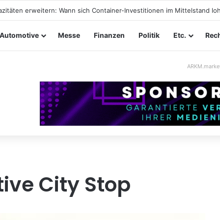
tungssicherheit im Mittelstand: Absperrkonzepte für temporäre Außen
Automotive
Messe
Finanzen
Politik
Etc.
Rech
ARKM.marke
ve City Stop