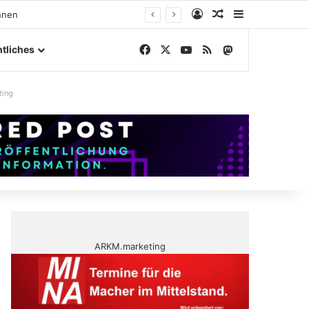
Anmelden
Zufälliger Artike
Sidebar
gelände
Facebook
X
YouTube
RSS
Mastodon
tliches
ting
ARKM.marketing