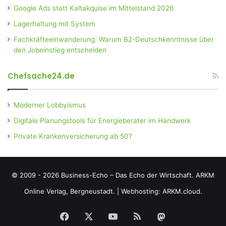
Google Ads statt Kaltakquise im Mittelstand 2026
Lagerhaltung mit System
Fachkräfteeinwanderung: Warum B2-Deutschkenntnisse über
den Jobeinstieg entscheiden
Chefsache24.de
Moderner Lobbyismus
Digitale Planungstools für Energieberater im Handwerk
Private Krankenversicherung ab 50?
© 2009 - 2026 Business-Echo – Das Echo der Wirtschaft.
ARKM
Online Verlag, Bergneustadt.
|
Webhosting: ARKM.cloud.
Facebook
X
YouTube
RSS
Mastodon