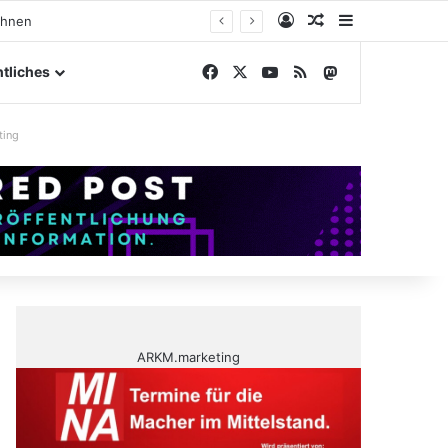
Anmelden
Zufälliger Artike
Sidebar
ngelände
Facebook
X
YouTube
RSS
Mastodon
tliches
ting
ARKM.marketing