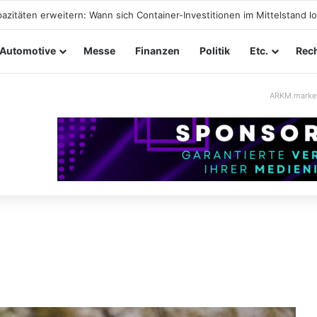
ltungssicherheit im Mittelstand: Absperrkonzepte für temporäre Auße
Automotive
Messe
Finanzen
Politik
Etc.
Rech
ARKM.marke