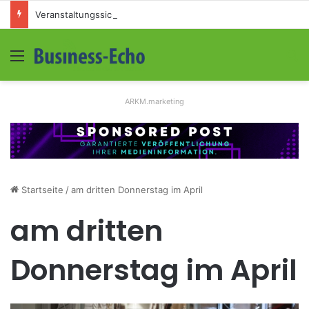
Veranstaltungssicherheit im Mittelstand: Absperrkonzepte für temporäre Außengelände
Menü
S
ARKM.marketing
Startseite
/
am dritten Donnerstag im April
am dritten
Donnerstag im April