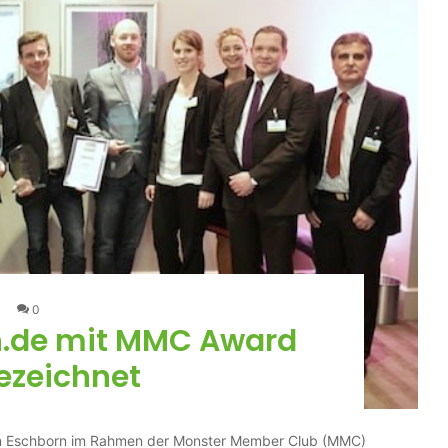
0
n.de mit MMC Award
ezeichnet
 in Eschborn im Rahmen der Monster Member Club (MMC)