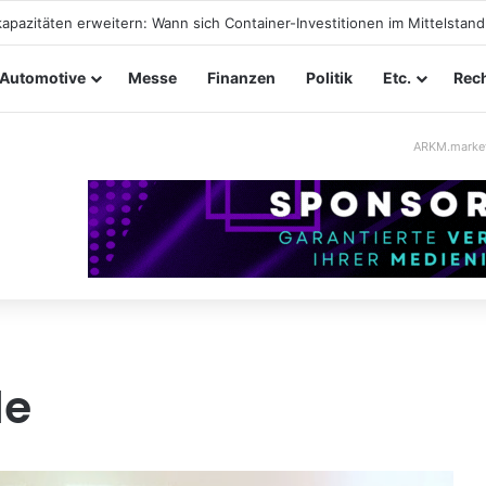
taltungssicherheit im Mittelstand: Absperrkonzepte für temporäre Au
Automotive
Messe
Finanzen
Politik
Etc.
Rech
ARKM.marke
de