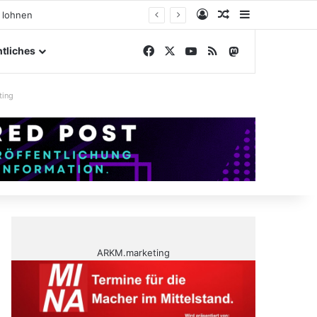
Anmelden
Zufälliger Artike
Sidebar
ßengelände
Facebook
X
YouTube
RSS
Mastodon
tliches
ting
ARKM.marketing