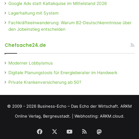
Google Ads statt Kaltakquise im Mittelstand 2026
Lagerhaltung mit System
Fachkräfteeinwanderung: Warum B2-Deutschkenntnisse über
den Jobeinstieg entscheiden
Chefsache24.de
Moderner Lobbyismus
Digitale Planungstools für Energieberater im Handwerk
Private Krankenversicherung ab 50?
© 2009 - 2026 Business-Echo – Das Echo der Wirtschaft.
ARKM
Online Verlag, Bergneustadt.
|
Webhosting: ARKM.cloud.
Facebook
X
YouTube
RSS
Mastodon