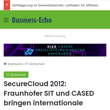
Kühllagerung im Gewerbebetrieb: Leitfaden für Mittelständler
Menü
S
ARKM.marketing
Startseite
/
IT-Sicherheit
IT-Sicherheit
SecureCloud 2012:
Fraunhofer SIT und CASED
bringen internationale