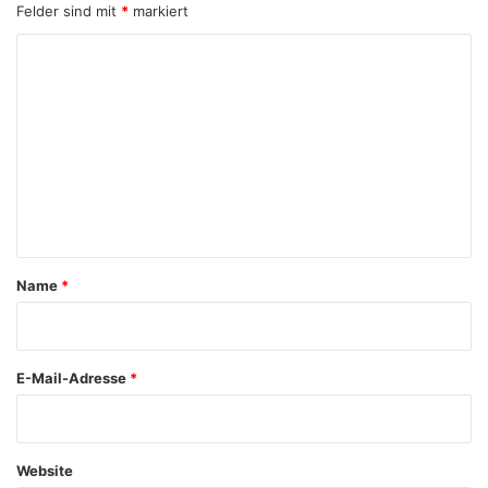
Felder sind mit
*
markiert
K
o
m
m
e
n
t
a
Name
*
r
*
E-Mail-Adresse
*
Website