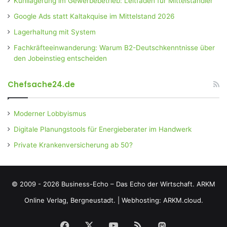
Kühllagerung im Gewerbebetrieb: Leitfaden für Mittelständler
Google Ads statt Kaltakquise im Mittelstand 2026
Lagerhaltung mit System
Fachkräfteeinwanderung: Warum B2-Deutschkenntnisse über
den Jobeinstieg entscheiden
Chefsache24.de
Moderner Lobbyismus
Digitale Planungstools für Energieberater im Handwerk
Private Krankenversicherung ab 50?
© 2009 - 2026 Business-Echo – Das Echo der Wirtschaft.
ARKM
Online Verlag, Bergneustadt.
|
Webhosting: ARKM.cloud.
Facebook
X
YouTube
RSS
Mastodon