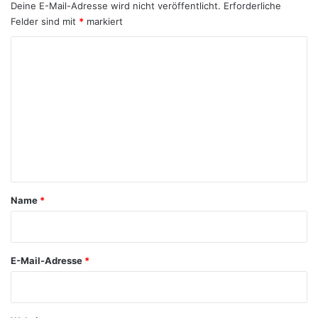
Deine E-Mail-Adresse wird nicht veröffentlicht.
Erforderliche
Felder sind mit
*
markiert
K
o
m
m
e
n
t
a
Name
*
r
*
E-Mail-Adresse
*