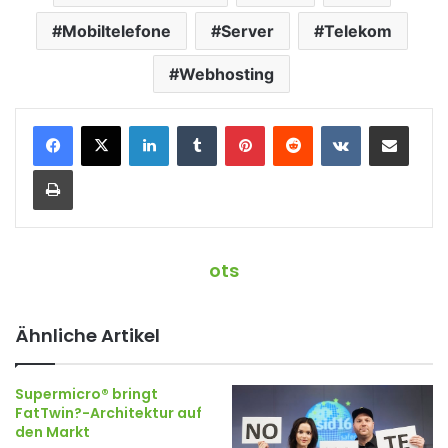
Mobiltelefone
Server
Telekom
Webhosting
LinkedIn
Tumblr
Pinterest
Reddit
VKontakte
Teile per E-Mail
Drucken
ots
Ähnliche Artikel
Supermicro® bringt
FatTwin?-Architektur auf
den Markt