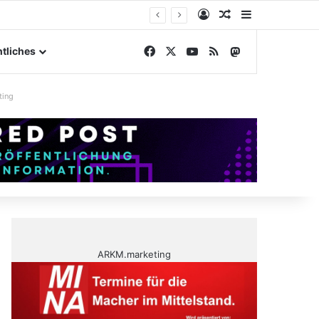
Anmelden
Zufälliger Artike
Sidebar
elände
Facebook
X
YouTube
RSS
Mastodon
tliches
ting
ARKM.marketing