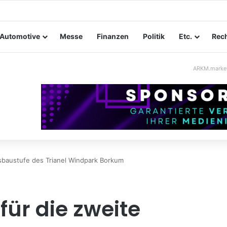
ungssicherheit im Mittelstand: Absperrkonzepte für temporäre Außeng
Automotive
Messe
Finanzen
Politik
Etc.
Rech
ARKM.marke
sbaustufe des Trianel Windpark Borkum
für die zweite