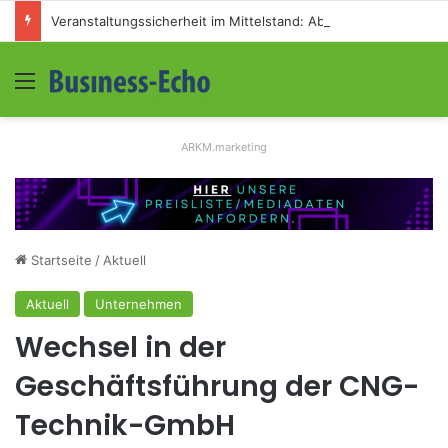
Veranstaltungssicherheit im Mittelstand: Absperrkonzepte für temporäre Außengelände
Menü
S
ARKM.marketing
Startseite
/
Aktuell
Aktuell
Unternehmen
Wechsel in der
Geschäftsführung der CNG-
Technik-GmbH