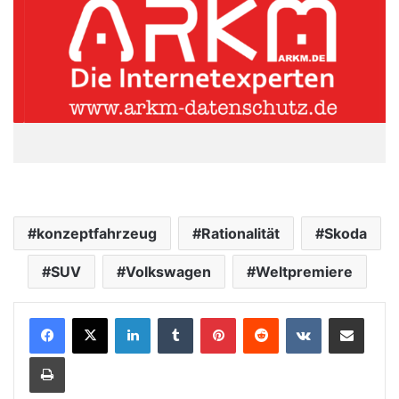
konzeptfahrzeug
Rationalität
Skoda
SUV
Volkswagen
Weltpremiere
LinkedIn
Tumblr
Pinterest
Reddit
VKontakte
Teile per E-Mail
Drucken