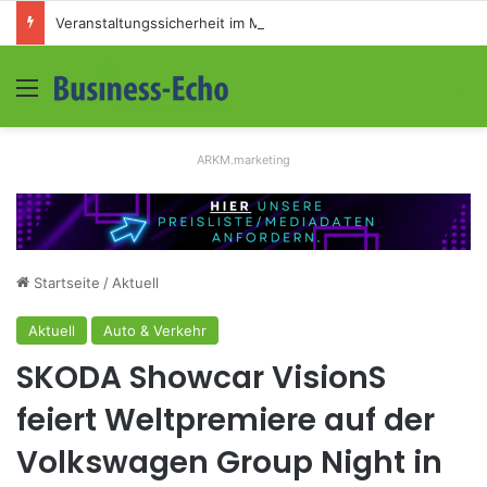
Veranstaltungssicherheit im Mittelstand: Absperrkonzepte für temporäre Außengelände
Menü
S
ARKM.marketing
Startseite
/
Aktuell
Aktuell
Auto & Verkehr
SKODA Showcar VisionS
feiert Weltpremiere auf der
Volkswagen Group Night in