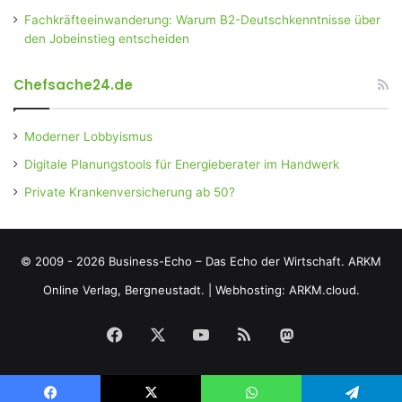
Fachkräfteeinwanderung: Warum B2-Deutschkenntnisse über
den Jobeinstieg entscheiden
Chefsache24.de
Moderner Lobbyismus
Digitale Planungstools für Energieberater im Handwerk
Private Krankenversicherung ab 50?
© 2009 - 2026 Business-Echo – Das Echo der Wirtschaft.
ARKM
Online Verlag, Bergneustadt.
|
Webhosting: ARKM.cloud.
Facebook
X
YouTube
RSS
Mastodon