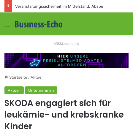
Veranstaltungssicherheit im Mittelstand: Absperrkonzepte für temporäre Außengelände
Menü
S
ARKM.marketing
Startseite
/
Aktuell
Aktuell
Unternehmen
SKODA engagiert sich für
leukämie- und krebskranke
Kinder