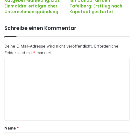
Ratgeber Marketing: Das
Mit Condor an den
Einmaldrei erfolgreicher
Tafelberg: Erstflug nach
Unternehmensgründung
Kapstadt gestartet
Schreibe einen Kommentar
Deine E-Mail-Adresse wird nicht veröffentlicht.
Erforderliche
Felder sind mit
*
markiert
K
o
m
m
e
n
t
a
Name
*