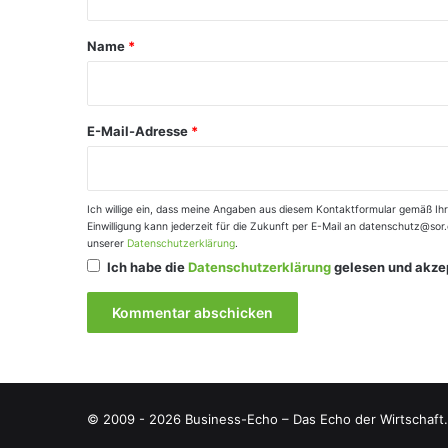
t
a
Name
*
r
*
E-Mail-Adresse
*
Ich willige ein, dass meine Angaben aus diesem Kontaktformular gemäß Ih
Einwilligung kann jederzeit für die Zukunft per E-Mail an datenschutz@so
unserer
Datenschutzerklärung
.
Ich habe die
Datenschutzerklärung
gelesen und akzep
© 2009 - 2026 Business-Echo – Das Echo der Wirtschaft