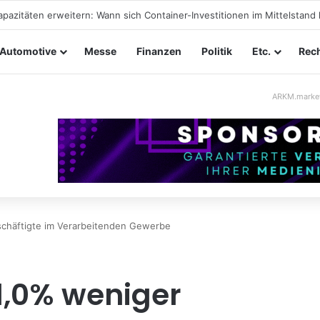
taltungssicherheit im Mittelstand: Absperrkonzepte für temporäre Auß
Automotive
Messe
Finanzen
Politik
Etc.
Rech
ARKM.marke
chäftigte im Verarbeitenden Gewerbe
1,0% weniger