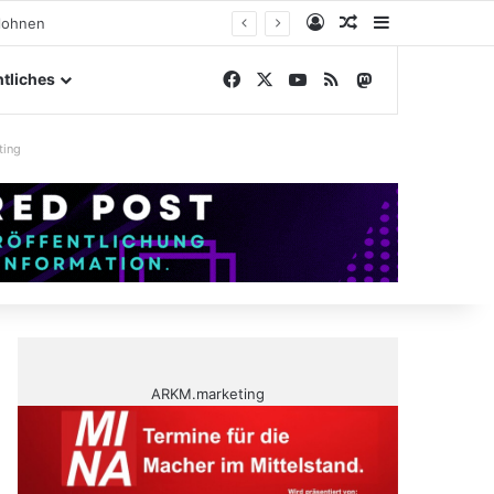
Anmelden
Zufälliger Artike
Sidebar
engelände
Facebook
X
YouTube
RSS
Mastodon
tliches
ting
ARKM.marketing