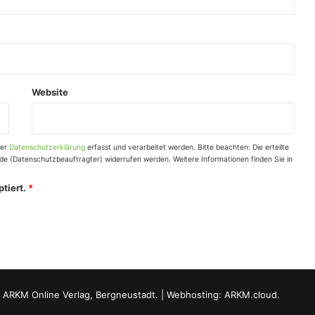
Website
rer
Datenschutzerklärung
erfasst und verarbeitet werden. Bitte beachten: Die erteilte
r.de (Datenschutzbeauftragter) widerrufen werden. Weitere Informationen finden Sie in
tiert.
*
.
ARKM Online Verlag, Bergneustadt.
|
Webhosting: ARKM.cloud.