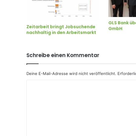
GLS Bank ü
Zeitarbeit bringt Jobsuchende
GmbH
nachhaltig in den Arbeitsmarkt
Schreibe einen Kommentar
Deine E-Mail-Adresse wird nicht veröffentlicht.
Erforderl
K
o
m
m
e
n