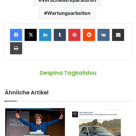
Verschleißreparaturen
Wartungsarbeiten
LinkedIn
Tumblr
Pinterest
Reddit
VKontakte
Teile per E-Mail
Drucken
Despina Tagkalidou
Ähnliche Artikel