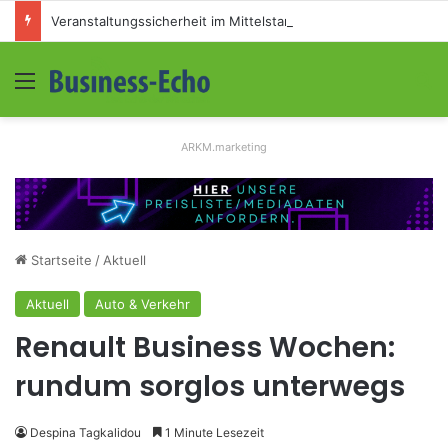
Veranstaltungssicherheit im Mittelstand: Absperrkonzepte für temporäre Außengelände
Menü
S
ARKM.marketing
Startseite
/
Aktuell
Aktuell
Auto & Verkehr
Renault Business Wochen:
rundum sorglos unterwegs
Despina Tagkalidou
1 Minute Lesezeit