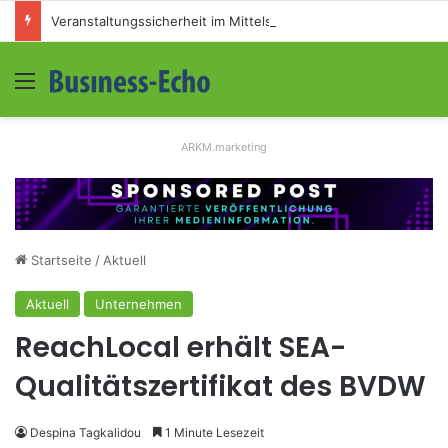
Veranstaltungssicherheit im Mittelstand: Absperrkonzepte für temporäre Außengelände
Menü
S
ARKM.marketing
Startseite
/
Aktuell
Aktuell
Unternehmen
ReachLocal erhält SEA-
Qualitätszertifikat des BVDW
Despina Tagkalidou
1 Minute Lesezeit