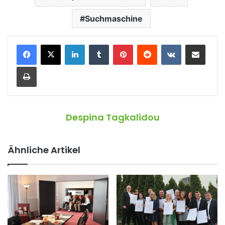
Suchmaschine
LinkedIn
Tumblr
Pinterest
Reddit
VKontakte
Teile per E-Mail
Drucken
Despina Tagkalidou
Ähnliche Artikel