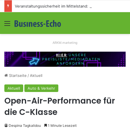
Veranstaltungssicherheit im Mittelstand: Absperrkonzepte für temporäre Außengelände
Menü
S
ARKM.marketing
Startseite
/
Aktuell
Aktuell
Auto & Verkehr
Open-Air-Performance für
die C-Klasse
Despina Tagkalidou
1 Minute Lesezeit