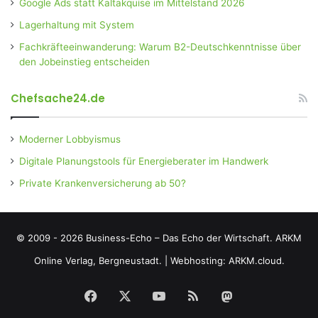
Google Ads statt Kaltakquise im Mittelstand 2026
Lagerhaltung mit System
Fachkräfteeinwanderung: Warum B2-Deutschkenntnisse über
den Jobeinstieg entscheiden
Chefsache24.de
Moderner Lobbyismus
Digitale Planungstools für Energieberater im Handwerk
Private Krankenversicherung ab 50?
© 2009 - 2026 Business-Echo – Das Echo der Wirtschaft.
ARKM
Online Verlag, Bergneustadt.
|
Webhosting: ARKM.cloud.
Facebook
X
YouTube
RSS
Mastodon