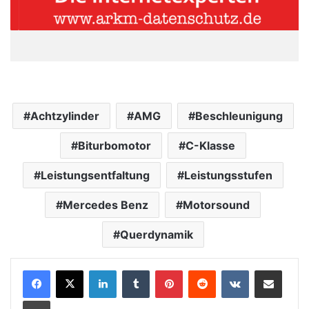
Achtzylinder
AMG
Beschleunigung
Biturbomotor
C-Klasse
Leistungsentfaltung
Leistungsstufen
Mercedes Benz
Motorsound
Querdynamik
LinkedIn
Tumblr
Pinterest
Reddit
VKontakte
Teile per E-Mail
Drucken