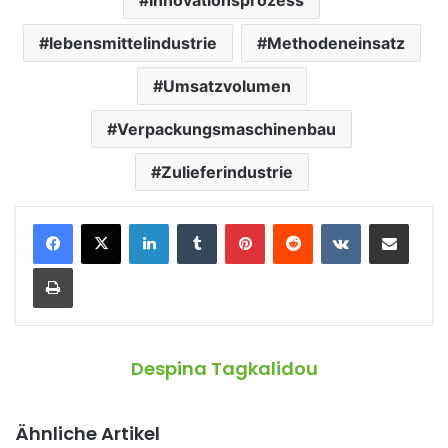
lebensmittelindustrie
Methodeneinsatz
Umsatzvolumen
Verpackungsmaschinenbau
Zulieferindustrie
LinkedIn
Tumblr
Pinterest
Reddit
VKontakte
Teile per E-Mail
Drucken
Despina Tagkalidou
Ähnliche Artikel