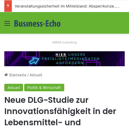
Veranstaltungssicherheit im Mittelstand: Absperrkonzepte für temporäre Außengelände
Menü
S
ARKM.marketing
Startseite
/
Aktuell
Aktuell
Politik & Wirtschaft
Neue DLG-Studie zur
Innovationsfähigkeit in der
Lebensmittel- und