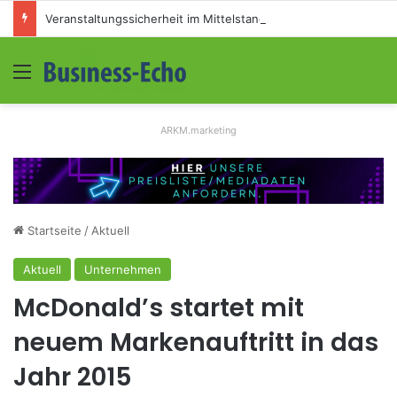
Veranstaltungssicherheit im Mittelstand: Absperrkonzepte für temporäre Außengelände
Menü
S
ARKM.marketing
Startseite
/
Aktuell
Aktuell
Unternehmen
McDonald’s startet mit
neuem Markenauftritt in das
Jahr 2015