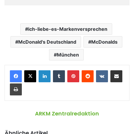
ich-liebe-es-Markenversprechen
McDonald's Deutschland
McDonalds
München
LinkedIn
Tumblr
Pinterest
Reddit
VKontakte
Teile per E-Mail
Drucken
ARKM Zentralredaktion
Ähnliche Artikel