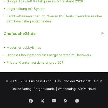
Google Ads statt Kaltakquise im Mittelstand 2026
Lagerhaltung mit System
Fachkräfteeinwanderung: Warum B2-Deutschkenntnisse über
den Jobeinstieg entscheiden
Chefsache24.de
Moderner Lobbyismus
Digitale Planungstools für Energieberater im Handwerk
Private Krankenversicherung ab 50?
© 2009 - 2026 Business-Echo – Das Echo der Wirtschaft.
ARKM
Online Verlag, Bergneustadt.
|
Webhosting: ARKM.cloud.
Facebook
X
YouTube
RSS
Mastodon