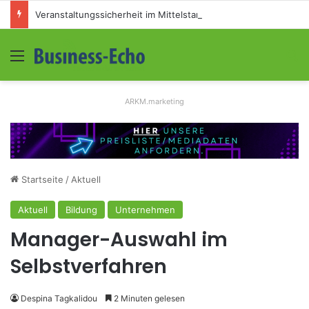
Veranstaltungssicherheit im Mittelstand: Absperrkonzepte für temporäre Außengelände
Menü
S
ARKM.marketing
Startseite
/
Aktuell
Aktuell
Bildung
Unternehmen
Manager-Auswahl im
Selbstverfahren
Despina Tagkalidou
2 Minuten gelesen