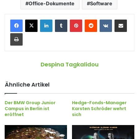
Office-Dokumente
Software
LinkedIn
Tumblr
Pinterest
Reddit
VKontakte
Teile per E-Mail
Drucken
Despina Tagkalidou
Ähnliche Artikel
Der BMW Group Junior
Hedge-Fonds-Manager
Campus in Berlin ist
Karsten Schröder wehrt
eröffnet
sich