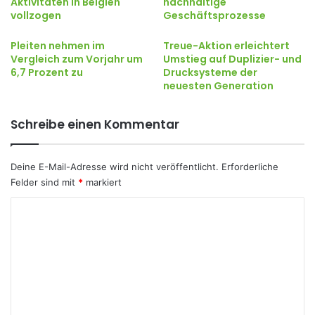
Aktivitäten in Belgien
nachhaltige
vollzogen
Geschäftsprozesse
Pleiten nehmen im
Treue-Aktion erleichtert
Vergleich zum Vorjahr um
Umstieg auf Duplizier- und
6,7 Prozent zu
Drucksysteme der
neuesten Generation
Schreibe einen Kommentar
Deine E-Mail-Adresse wird nicht veröffentlicht.
Erforderliche
Felder sind mit
*
markiert
K
o
m
m
e
n