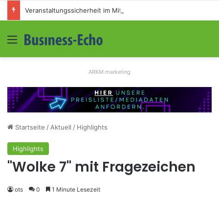
Veranstaltungssicherheit im Mittelstand: Absperrkonzepte für temporäre Außengelände
Menü
S
ARKM.marketing
Startseite
/
Aktuell
/
Highlights
Highlights
"Wolke 7" mit Fragezeichen
ots
0
1 Minute Lesezeit