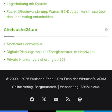
Lagerhaltung mit System
Fachkräfteeinwanderung: Warum B2-Deutschkenntnisse über
den Jobeinstieg entscheiden
Chefsache24.de
Moderner Lobbyismus
Digitale Planungstools für Energieberater im Handwerk
Private Krankenversicherung ab 50?
© 2009 - 2026 Business-Echo – Das Echo der Wirtschaft.
ARKM
Online Verlag, Bergneustadt.
|
Webhosting: ARKM.cloud.
Facebook
X
YouTube
RSS
Mastodon