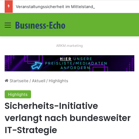
Veranstaltungssicherheit im Mittelstand: Absperrkonzepte für temporäre Außengelände
Menü
S
ARKM.marketing
Startseite
/
Aktuell
/
Highlights
Highlights
Sicherheits-Initiative
verlangt nach bundesweiter
IT-Strategie