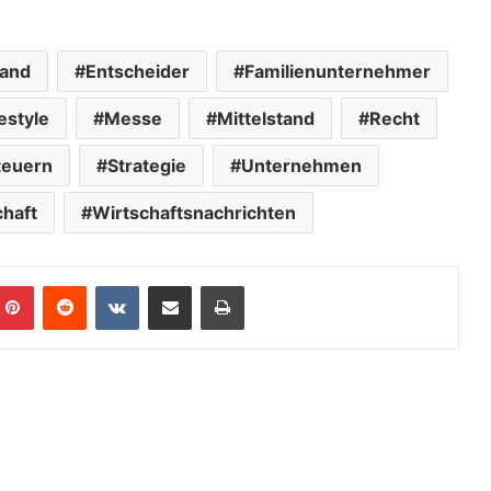
land
Entscheider
Familienunternehmer
estyle
Messe
Mittelstand
Recht
teuern
Strategie
Unternehmen
chaft
Wirtschaftsnachrichten
Pinterest
Reddit
VKontakte
Teile per E-Mail
Drucken