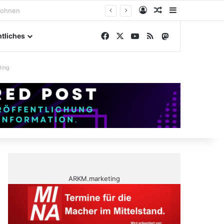
Anmelden
Zufälliger Artike
Sidebar
engelände
Facebook
X
YouTube
RSS
Mastodon
tliches
ting
ARKM.marketing