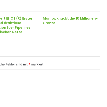
ert ELIOT (R) Erster
Momox knackt die 10 Millionen-
nd drahtlose
Grenze
on fuer Pipelines
dischen Netze
iche Felder sind mit
*
markiert