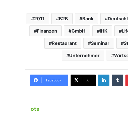
2011
B2B
Bank
Deutsch
Finanzen
GmbH
IHK
Lif
Restaurant
Seminar
S
Unternehmer
Wirts
LinkedIn
Tumblr
Facebook
X
ots