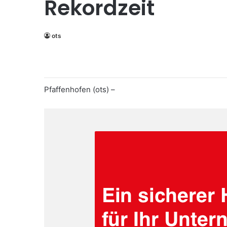
Rekordzeit
ots
Pfaffenhofen (ots) –