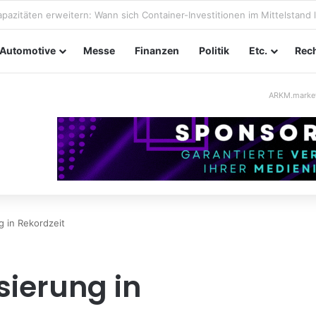
taltungssicherheit im Mittelstand: Absperrkonzepte für temporäre Auß
Automotive
Messe
Finanzen
Politik
Etc.
Rech
ARKM.marke
 in Rekordzeit
ierung in