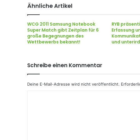
Ähnliche Artikel
WCG 2011 Samsung Notebook
RYB präsenti
Super Match gibt Zeitplan für 6
Erfassung u
große Begegnungen des
Kommunikati
Wettbewerbs bekannt!
und unterir
Schreibe einen Kommentar
Deine E-Mail-Adresse wird nicht veröffentlicht.
Erforderl
K
o
m
m
e