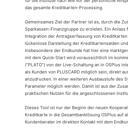
für die Institute nach wie vor der persönliche Ansp
das gesamte Kreditkarten-Processing.
Gemeinsames Ziel der Partner ist es, durch die Z
Sparkassen-Finanzgruppe zu erzielen. Ein Anlass f
Integration der Antragserfassung von Kreditkarten
lückenlose Darstellung der Kreditkartensalden u
Insbesondere der Endkunde hat hier eine marktge
mit dem Quick-Start wird voraussichtlich im kom
(“PLATO”) von der Live-Schaltung an in OSPlus in
als Kunden von PLUSCARD möglich sein, direkt au
anzudrucken. In einer weiteren Ausbaustufe des Sy
Parameter möglich werden. Damit ist aus der Zusa
praktischen Nutzen für die angeschlossenen Institu
Dieses Tool ist nur der Beginn der neuen Kooperati
Kreditkarte in die Gesamtbanklösung OSPlus auf al
Kundenberater im direkten Kontakt mit dem Endkun