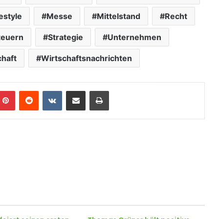
estyle
Messe
Mittelstand
Recht
teuern
Strategie
Unternehmen
chaft
Wirtschaftsnachrichten
Pinterest
Reddit
VKontakte
Teile per E-Mail
Drucken