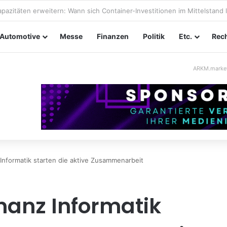
taltungssicherheit im Mittelstand: Absperrkonzepte für temporäre Auß
Automotive
Messe
Finanzen
Politik
Etc.
Rech
ARKM.marke
nformatik starten die aktive Zusammenarbeit
nanz Informatik