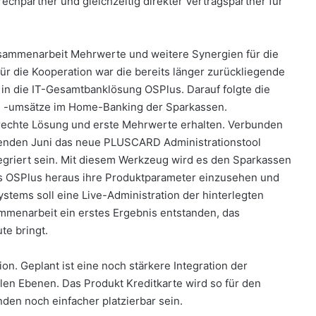
rechpartner und gleichzeitig direkter Vertragspartner für
usammenarbeit Mehrwerte und weitere Synergien für die
ür die Kooperation war die bereits länger zurückliegende
 in die IT-Gesamtbanklösung OSPlus. Darauf folgte die
nd -umsätze im Home-Banking der Sparkassen.
rechte Lösung und erste Mehrwerte erhalten. Verbunden
menden Juni das neue PLUSCARD Administrationstool
tegriert sein. Mit diesem Werkzeug wird es den Sparkassen
s OSPlus heraus ihre Produktparameter einzusehen und
stems soll eine Live-Administration der hinterlegten
mmenarbeit ein erstes Ergebnis entstanden, das
te bringt.
on. Geplant ist eine noch stärkere Integration der
len Ebenen. Das Produkt Kreditkarte wird so für den
den noch einfacher platzierbar sein.