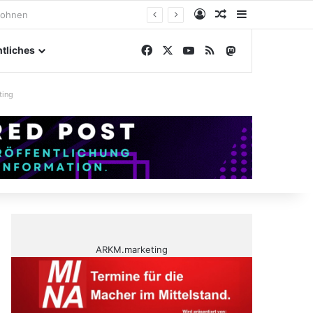
Anmelden
Zufälliger Artike
Sidebar
engelände
Facebook
X
YouTube
RSS
Mastodon
tliches
ting
ARKM.marketing