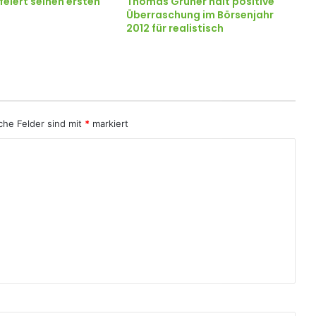
eiert seinen ersten
Thomas Grüner hält positive
Überraschung im Börsenjahr
2012 für realistisch
iche Felder sind mit
*
markiert