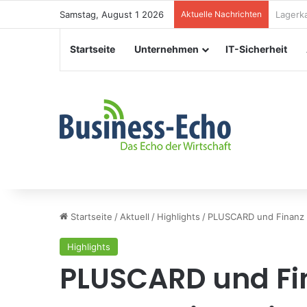
Samstag, August 1 2026
Aktuelle Nachrichten
Verans
Startseite
Unternehmen
IT-Sicherheit
Startseite
/
Aktuell
/
Highlights
/
PLUSCARD und Finanz I
Highlights
PLUSCARD und Fi