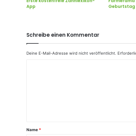
Erste kostenfreie Zahnlexikon-
Farmerama f
App
Geburtstag
Schreibe einen Kommentar
Deine E-Mail-Adresse wird nicht veröffentlicht.
Erforderl
K
o
m
m
e
n
t
a
Name
*