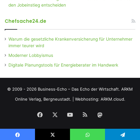
den Jobeinstieg entscheiden
Chefsache24.de
Warum die gesetzliche Krankenversicherung für Unternehmer
immer teurer wird
Moderner Lobbyismus
Digitale Planungstools für Energieberater im Handwerk
© 2009 - 2026 Business-Echo – Das Echo der Wirtschaft.
ARKM
Online Verlag, Bergneustadt.
|
Webhosting: ARKM.cloud.
Facebook
X
YouTube
RSS
Mastodon