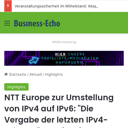
Veranstaltungssicherheit im Mittelstand: Absperrkonzepte für temporäre Außengelände
Menü
S
ARKM.marketing
Startseite
/
Aktuell
/
Highlights
Highlights
NTT Europe zur Umstellung
von IPv4 auf IPv6: "Die
Vergabe der letzten IPv4-