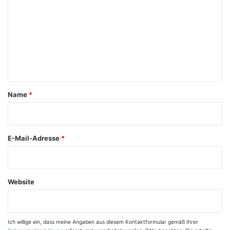
m
m
e
n
t
a
Name
*
r
*
E-Mail-Adresse
*
Website
Ich willige ein, dass meine Angaben aus diesem Kontaktformular gemäß Ihrer