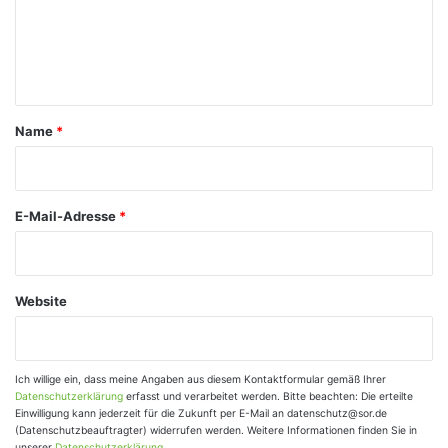
m
e
n
t
a
Name
*
r
*
E-Mail-Adresse
*
Website
Ich willige ein, dass meine Angaben aus diesem Kontaktformular gemäß Ihrer
Datenschutzerklärung
erfasst und verarbeitet werden. Bitte beachten: Die erteilte
Einwilligung kann jederzeit für die Zukunft per E-Mail an datenschutz@sor.de
(Datenschutzbeauftragter) widerrufen werden. Weitere Informationen finden Sie in
unserer
Datenschutzerklärung
.