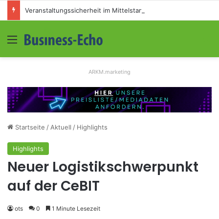
Veranstaltungssicherheit im Mittelstand: Absperrkonzepte für temporäre Außengelände
Menü
S
ARKM.marketing
Startseite
/
Aktuell
/
Highlights
Highlights
Neuer Logistikschwerpunkt
auf der CeBIT
ots
0
1 Minute Lesezeit