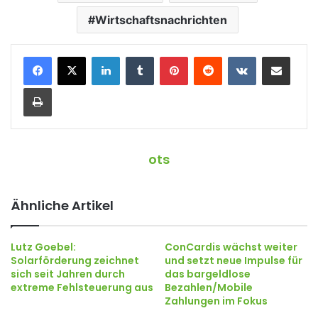
Wirtschaftsnachrichten
LinkedIn
Tumblr
Pinterest
Reddit
VKontakte
Teile per E-Mail
Drucken
ots
Ähnliche Artikel
Lutz Goebel:
ConCardis wächst weiter
Solarförderung zeichnet
und setzt neue Impulse für
sich seit Jahren durch
das bargeldlose
extreme Fehlsteuerung aus
Bezahlen/Mobile
Zahlungen im Fokus