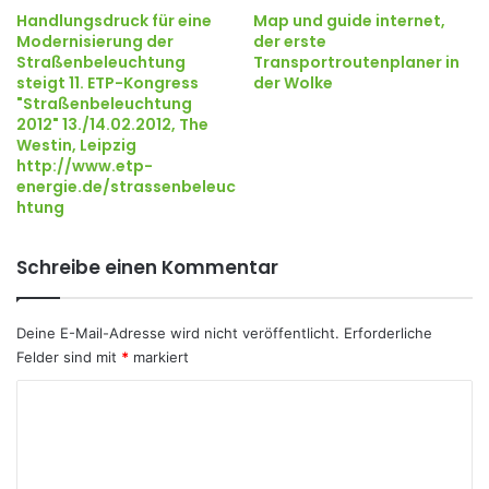
Handlungsdruck für eine
Map und guide internet,
Modernisierung der
der erste
Straßenbeleuchtung
Transportroutenplaner in
steigt 11. ETP-Kongress
der Wolke
"Straßenbeleuchtung
2012" 13./14.02.2012, The
Westin, Leipzig
http://www.etp-
energie.de/strassenbeleuc
htung
Schreibe einen Kommentar
Deine E-Mail-Adresse wird nicht veröffentlicht.
Erforderliche
Felder sind mit
*
markiert
K
o
m