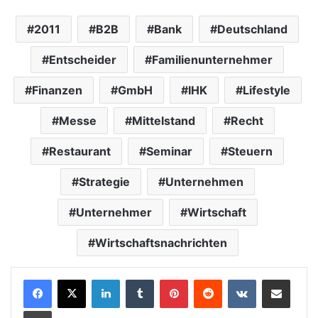
2011
B2B
Bank
Deutschland
Entscheider
Familienunternehmer
Finanzen
GmbH
IHK
Lifestyle
Messe
Mittelstand
Recht
Restaurant
Seminar
Steuern
Strategie
Unternehmen
Unternehmer
Wirtschaft
Wirtschaftsnachrichten
LinkedIn
Tumblr
Pinterest
Reddit
VKontakte
Teile per E-Mail
Drucken