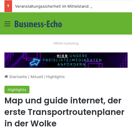
Veranstaltungssicherheit im Mittelstand: Absperrkonzepte für temporäre Außengelände
Menü
S
ARKM.marketing
Startseite
/
Aktuell
/
Highlights
Highlights
Map und guide internet, der
erste Transportroutenplaner
in der Wolke