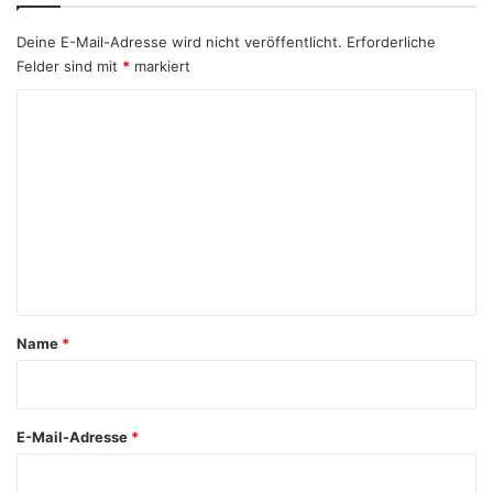
Deine E-Mail-Adresse wird nicht veröffentlicht.
Erforderliche
Felder sind mit
*
markiert
K
o
m
m
e
n
t
a
Name
*
r
*
E-Mail-Adresse
*