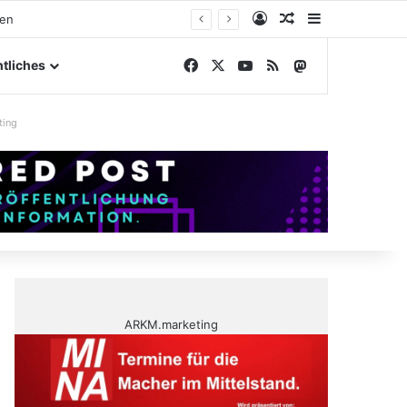
Anmelden
Zufälliger Artike
Sidebar
lände
Facebook
X
YouTube
RSS
Mastodon
tliches
ting
ARKM.marketing