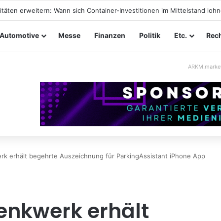
ungssicherheit im Mittelstand: Absperrkonzepte für temporäre Außenge
Automotive
Messe
Finanzen
Politik
Etc.
Rech
ARKM.marke
rk erhält begehrte Auszeichnung für ParkingAssistant iPhone App
enkwerk erhält