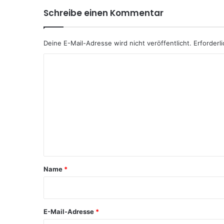
Schreibe einen Kommentar
Deine E-Mail-Adresse wird nicht veröffentlicht.
Erforderl
K
o
m
m
e
n
t
a
Name
*
r
*
E-Mail-Adresse
*