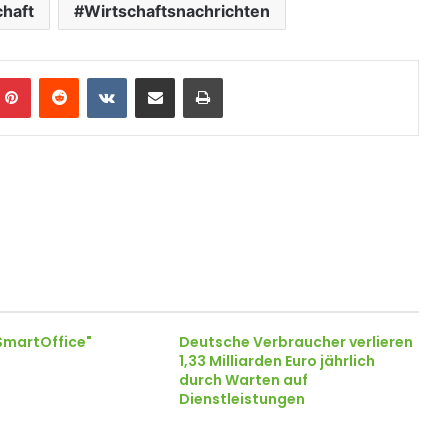
chaft
Wirtschaftsnachrichten
Pinterest
Reddit
VKontakte
Teile per E-Mail
Drucken
SmartOffice"
Deutsche Verbraucher verlieren
1,33 Milliarden Euro jährlich
durch Warten auf
Dienstleistungen