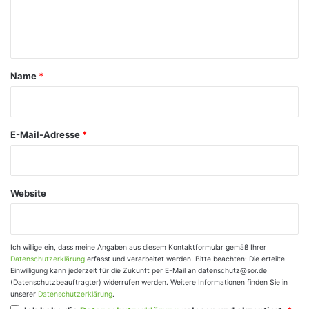
e
n
t
a
Name
*
r
*
E-Mail-Adresse
*
Website
Ich willige ein, dass meine Angaben aus diesem Kontaktformular gemäß Ihrer
Datenschutzerklärung
erfasst und verarbeitet werden. Bitte beachten: Die erteilte
Einwilligung kann jederzeit für die Zukunft per E-Mail an datenschutz@sor.de
(Datenschutzbeauftragter) widerrufen werden. Weitere Informationen finden Sie in
unserer
Datenschutzerklärung
.