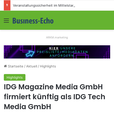
Veranstaltungssicherheit im Mittelstand: Absperrkonzepte für temporäre Außengelände
Menü
S
ARKM.marketing
Startseite
/
Aktuell
/
Highlights
Highlights
IDG Magazine Media GmbH
firmiert künftig als IDG Tech
Media GmbH