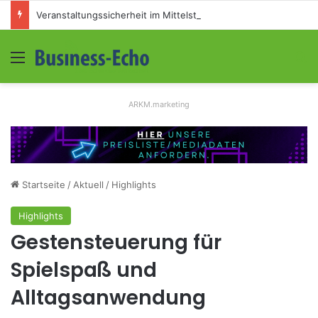
Veranstaltungssicherheit im Mittelstand: Absperrkonzepte für temporäre Außengelände
Menü
S
ARKM.marketing
Startseite
/
Aktuell
/
Highlights
Highlights
Gestensteuerung für
Spielspaß und
Alltagsanwendung