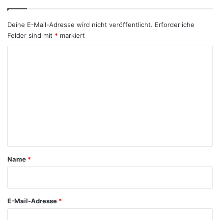
Deine E-Mail-Adresse wird nicht veröffentlicht.
Erforderliche
Felder sind mit
*
markiert
K
o
m
m
e
n
t
a
Name
*
r
*
E-Mail-Adresse
*