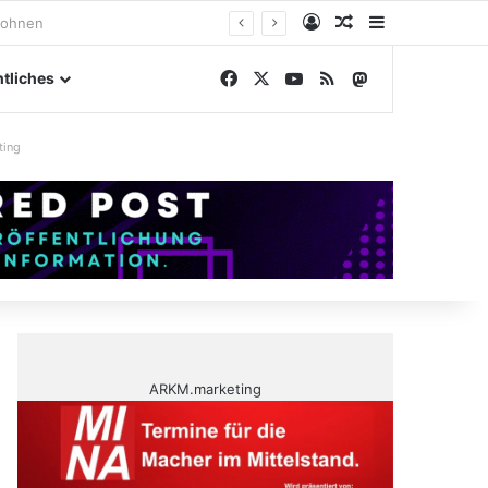
Anmelden
Zufälliger Artike
Sidebar
engelände
Facebook
X
YouTube
RSS
Mastodon
tliches
ting
ARKM.marketing