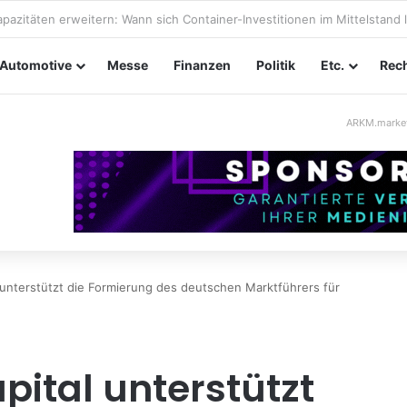
taltungssicherheit im Mittelstand: Absperrkonzepte für temporäre Auß
Automotive
Messe
Finanzen
Politik
Etc.
Rech
ARKM.marke
unterstützt die Formierung des deutschen Marktführers für
pital unterstützt