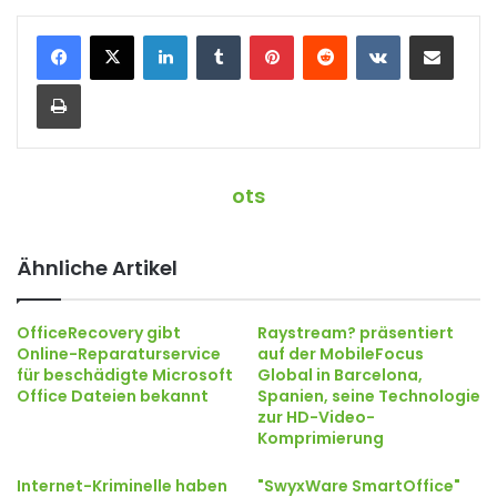
LinkedIn
Tumblr
Pinterest
Reddit
VKontakte
Teile per E-Mail
Drucken
ots
Ähnliche Artikel
OfficeRecovery gibt
Raystream? präsentiert
Online-Reparaturservice
auf der MobileFocus
für beschädigte Microsoft
Global in Barcelona,
Office Dateien bekannt
Spanien, seine Technologie
zur HD-Video-
Komprimierung
Internet-Kriminelle haben
"SwyxWare SmartOffice"