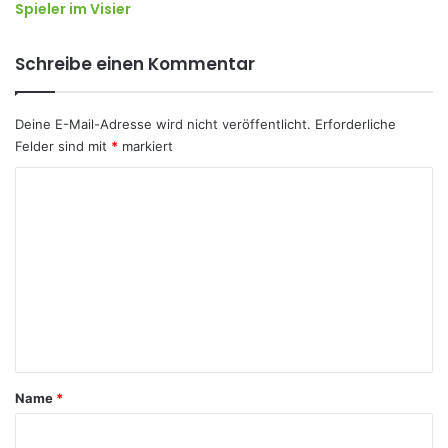
Spieler im Visier
Schreibe einen Kommentar
Deine E-Mail-Adresse wird nicht veröffentlicht.
Erforderliche
Felder sind mit
*
markiert
K
o
m
m
e
n
t
a
Name
*
r