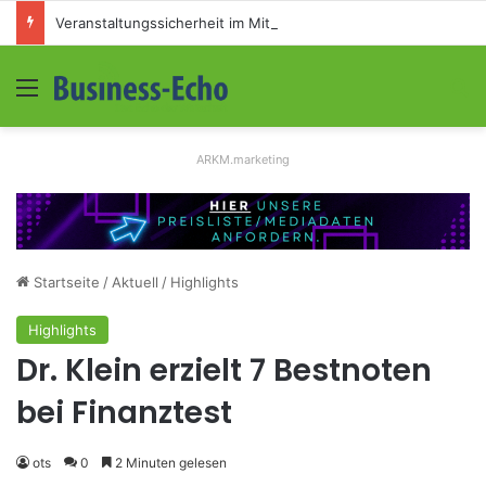
Veranstaltungssicherheit im Mittelstand: Absperrkonzepte für temporäre Außengelände
Menü
S
ARKM.marketing
Startseite
/
Aktuell
/
Highlights
Highlights
Dr. Klein erzielt 7 Bestnoten
bei Finanztest
ots
0
2 Minuten gelesen