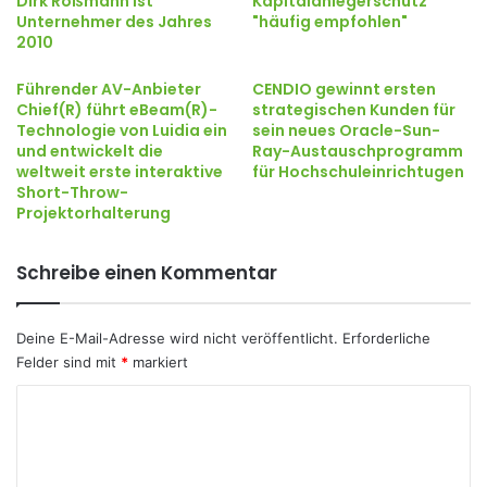
Dirk Roßmann ist
Kapitalanlegerschutz
Unternehmer des Jahres
"häufig empfohlen"
2010
Führender AV-Anbieter
CENDIO gewinnt ersten
Chief(R) führt eBeam(R)-
strategischen Kunden für
Technologie von Luidia ein
sein neues Oracle-Sun-
und entwickelt die
Ray-Austauschprogramm
weltweit erste interaktive
für Hochschuleinrichtugen
Short-Throw-
Projektorhalterung
Schreibe einen Kommentar
Deine E-Mail-Adresse wird nicht veröffentlicht.
Erforderliche
Felder sind mit
*
markiert
K
o
m