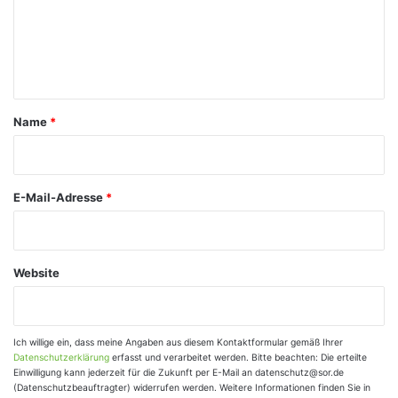
m
e
n
t
a
Name
*
r
*
E-Mail-Adresse
*
Website
Ich willige ein, dass meine Angaben aus diesem Kontaktformular gemäß Ihrer
Datenschutzerklärung
erfasst und verarbeitet werden. Bitte beachten: Die erteilte
Einwilligung kann jederzeit für die Zukunft per E-Mail an datenschutz@sor.de
(Datenschutzbeauftragter) widerrufen werden. Weitere Informationen finden Sie in