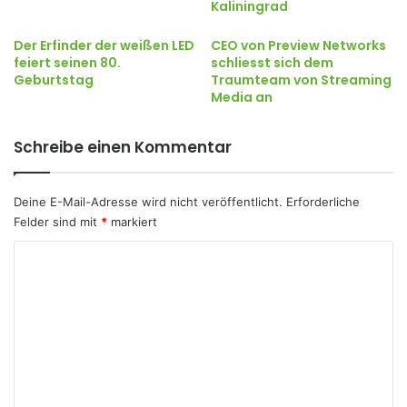
Kaliningrad
Der Erfinder der weißen LED
CEO von Preview Networks
feiert seinen 80.
schliesst sich dem
Geburtstag
Traumteam von Streaming
Media an
Schreibe einen Kommentar
Deine E-Mail-Adresse wird nicht veröffentlicht.
Erforderliche
Felder sind mit
*
markiert
K
o
m
m
e
n