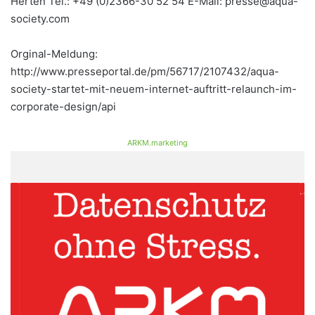
Herten Tel.: +49 (0)2366-30 52 54 E-Mail: presse@aqua-
society.com
Orginal-Meldung:
http://www.presseportal.de/pm/56717/2107432/aqua-
society-startet-mit-neuem-internet-auftritt-relaunch-im-
corporate-design/api
ARKM.marketing