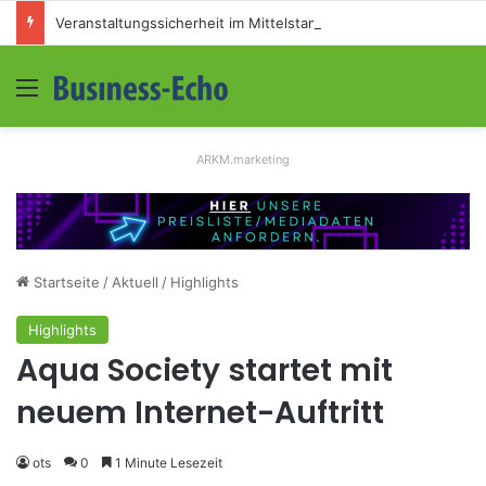
Veranstaltungssicherheit im Mittelstand: Absperrkonzepte für temporäre Außengelände
Menü
S
ARKM.marketing
Startseite
/
Aktuell
/
Highlights
Highlights
Aqua Society startet mit
neuem Internet-Auftritt
ots
0
1 Minute Lesezeit