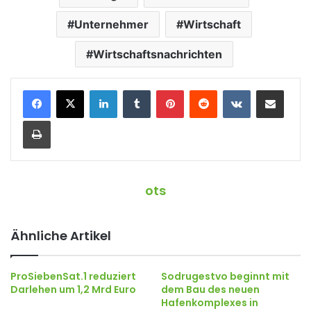
Unternehmer
Wirtschaft
Wirtschaftsnachrichten
LinkedIn
Tumblr
Pinterest
Reddit
VKontakte
Teile per E-Mail
Drucken
ots
Ähnliche Artikel
ProSiebenSat.1 reduziert
Sodrugestvo beginnt mit
Darlehen um 1,2 Mrd Euro
dem Bau des neuen
Hafenkomplexes in