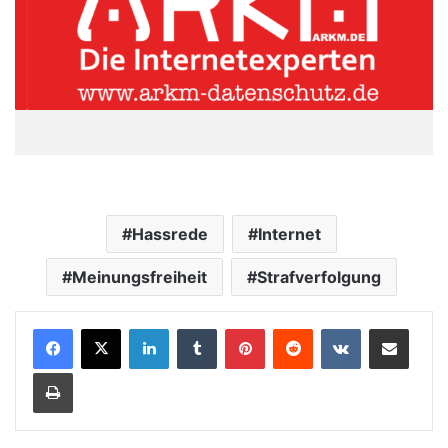
Hassrede
Internet
Meinungsfreiheit
Strafverfolgung
LinkedIn
Tumblr
Pinterest
Reddit
VKontakte
Teile per E-Mail
Drucken