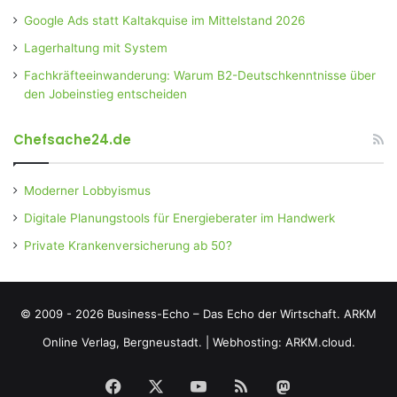
Google Ads statt Kaltakquise im Mittelstand 2026
Lagerhaltung mit System
Fachkräfteeinwanderung: Warum B2-Deutschkenntnisse über
den Jobeinstieg entscheiden
Chefsache24.de
Moderner Lobbyismus
Digitale Planungstools für Energieberater im Handwerk
Private Krankenversicherung ab 50?
© 2009 - 2026 Business-Echo – Das Echo der Wirtschaft.
ARKM
Online Verlag, Bergneustadt.
|
Webhosting: ARKM.cloud.
Facebook
X
YouTube
RSS
Mastodon