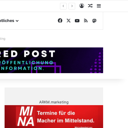
Anmelden
Zufälliger Artike
Sidebar
ngelände
Facebook
X
YouTube
RSS
Mastodon
tliches
ting
ARKM.marketing