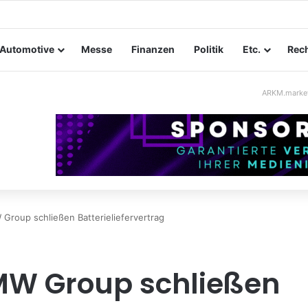
ltungssicherheit im Mittelstand: Absperrkonzepte für temporäre Auße
Automotive
Messe
Finanzen
Politik
Etc.
Rech
ARKM.marke
 Group schließen Batterieliefervertrag
BMW Group schließen