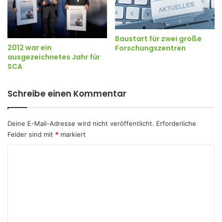
Baustart für zwei große
2012 war ein
Forschungszentren
ausgezeichnetes Jahr für
SCA
Schreibe einen Kommentar
Deine E-Mail-Adresse wird nicht veröffentlicht.
Erforderliche
Felder sind mit
*
markiert
K
o
m
m
e