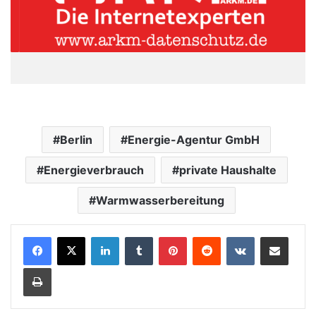
Berlin
Energie-Agentur GmbH
Energieverbrauch
private Haushalte
Warmwasserbereitung
LinkedIn
Tumblr
Pinterest
Reddit
VKontakte
Teile per E-Mail
Drucken