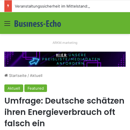
Veranstaltungssicherheit im Mittelstand: Absperrkonzepte für temporäre Außengelände
Menü
S
ARKM.marketing
Startseite
/
Aktuell
Aktuell
Featured
Umfrage: Deutsche schätzen
ihren Energieverbrauch oft
falsch ein