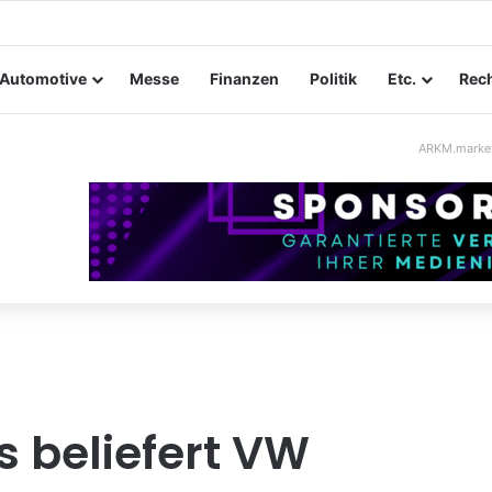
tungssicherheit im Mittelstand: Absperrkonzepte für temporäre Außen
Automotive
Messe
Finanzen
Politik
Etc.
Rech
ARKM.marke
s beliefert VW