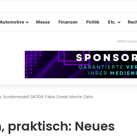
tungssicherheit im Mittelstand: Absperrkonzepte für temporäre Außeng
Automotive
Messe
Finanzen
Politik
Etc.
Rech
ARKM.marke
eues Sondermodell SKODA Fabia Combi Monte Carlo
h, praktisch: Neues