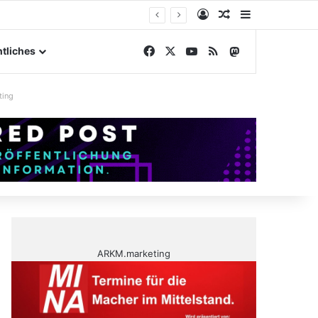
Anmelden
Zufälliger Artike
Sidebar
elände
Facebook
X
YouTube
RSS
Mastodon
tliches
ting
ARKM.marketing