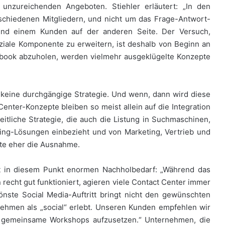
nzureichenden Angeboten. Stiehler erläutert: „In den
schiedenen Mitgliedern, und nicht um das Frage-Antwort-
und einem Kunden auf der anderen Seite. Der Versuch,
ziale Komponente zu erweitern, ist deshalb von Beginn an
ebook abzuholen, werden vielmehr ausgeklügelte Konzepte
 keine durchgängige Strategie. Und wenn, dann wird diese
nter-Konzepte bleiben so meist allein auf die Integration
itliche Strategie, die auch die Listung in Suchmaschinen,
ing-Lösungen einbezieht und von Marketing, Vertrieb und
ute eher die Ausnahme.
ht in diesem Punkt enormen Nachholbedarf: „Während das
recht gut funktioniert, agieren viele Contact Center immer
ste Social Media-Auftritt bringt nicht den gewünschten
ehmen als „social“ erlebt. Unseren Kunden empfehlen wir
s gemeinsame Workshops aufzusetzen.“ Unternehmen, die