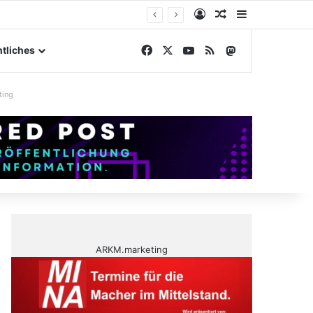
Anmelden
Zufälliger Artike
Sidebar
elände
Facebook
X
YouTube
RSS
Mastodon
tliches
ting
ARKM.marketing