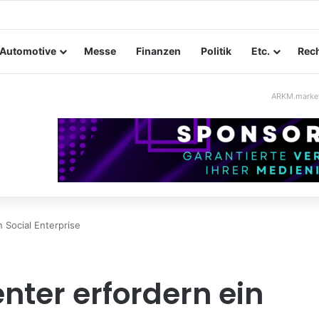
tungssicherheit im Mittelstand: Absperrkonzepte für temporäre Außeng
Automotive
Messe
Finanzen
Politik
Etc.
Rech
ARKM.marke
n Social Enterprise
nter erfordern ein