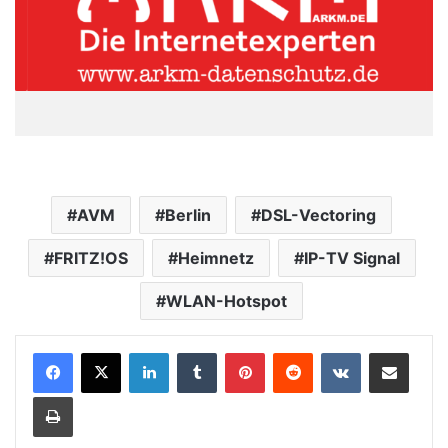
AVM
Berlin
DSL-Vectoring
FRITZ!OS
Heimnetz
IP-TV Signal
WLAN-Hotspot
LinkedIn
Tumblr
Pinterest
Reddit
VKontakte
Teile per E-Mail
Drucken