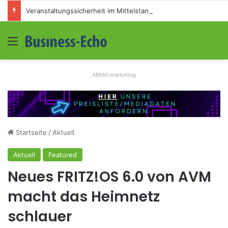
Veranstaltungssicherheit im Mittelstand: Absperrkonzepte für temporäre Außengelände
Menü
S
ARKM.marketing
Startseite
/
Aktuell
Aktuell
Featured
Neues FRITZ!OS 6.0 von AVM
macht das Heimnetz
schlauer