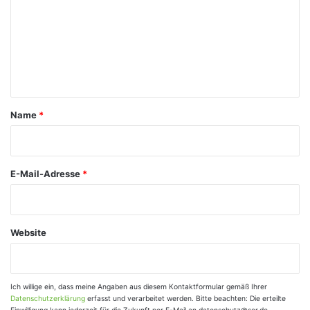
m
m
e
n
t
a
Name
*
r
*
E-Mail-Adresse
*
Website
Ich willige ein, dass meine Angaben aus diesem Kontaktformular gemäß Ihrer
Datenschutzerklärung
erfasst und verarbeitet werden. Bitte beachten: Die erteilte