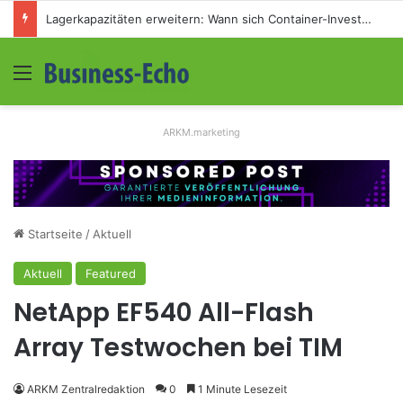
Veranstaltungssicherheit im Mittelstand: Absperrkonzepte für temporäre Außengelände
Menü
S
ARKM.marketing
Startseite
/
Aktuell
Aktuell
Featured
NetApp EF540 All-Flash
Array Testwochen bei TIM
ARKM Zentralredaktion
0
1 Minute Lesezeit