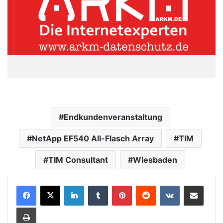
Endkundenveranstaltung
NetApp EF540 All-Flasch Array
TIM
TIM Consultant
Wiesbaden
LinkedIn
Tumblr
Pinterest
Reddit
VKontakte
Teile per E-Mail
Drucken