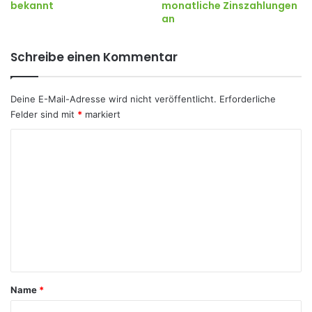
bekannt
monatliche Zinszahlungen
an
Schreibe einen Kommentar
Deine E-Mail-Adresse wird nicht veröffentlicht.
Erforderliche
Felder sind mit
*
markiert
K
o
m
m
e
n
t
a
Name
*
r